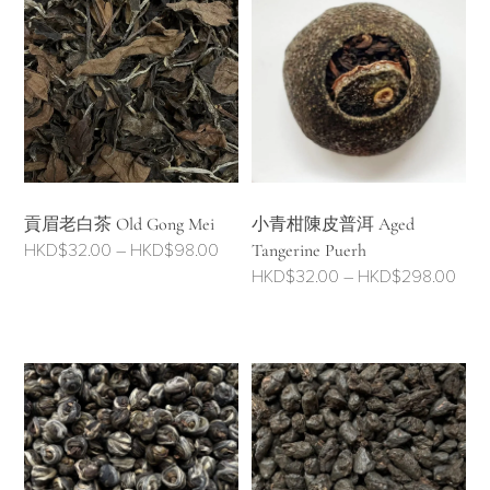
貢眉老白茶 Old Gong Mei
小青柑陳皮普洱 Aged
Price
HKD$
32.00
–
HKD$
98.00
Tangerine Puerh
Pric
range:
HKD$
32.00
–
HKD$
298.00
rang
HKD$32.00
HKD
through
thro
HKD$98.00
HKD