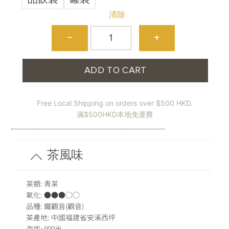
HKD$168.00
清除
through
安
HKD$328.00
−
+
溪
鐵
觀
ADD TO CART
音
Anxi
Tieguanyin
數
Free Local Shipping on orders over $500 HKD.
量
滿$500HKD本地免運費
茶風味
茶類: 青茶
氧化: ●●●○○
品種: 鐵觀音(觀音)
茶產地: 中國福建省安溪西坪
海拔: 900米