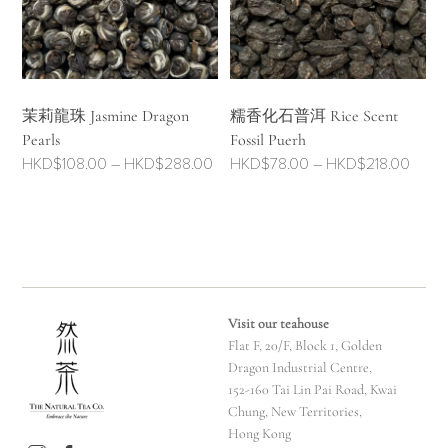
茉莉龍珠 Jasmine Dragon
糯香化石普洱 Rice Scent
Pearls
Fossil Puerh
Price
Price
HKD$
108.00
–
HKD$
288.00
HKD$
78.00
–
HKD$
218.00
range:
range
HKD$108.00
HKD$
through
throu
HKD$288.00
HKD$
Visit our teahouse
Flat F, 20/F, Block 1, Golden
Dragon Industrial Centre,
152-160 Tai Lin Pai Road, Kwai
Chung, New Territories,
Hong Kong