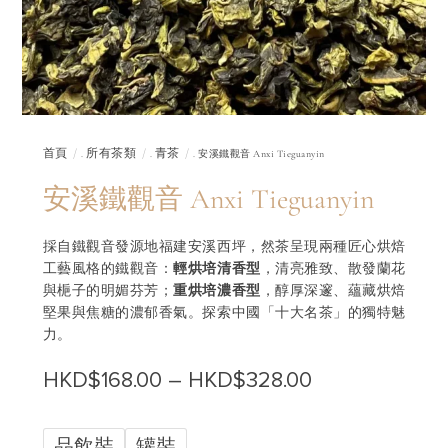
首頁
所有茶類
青茶
.
.
. 安溪鐵觀音 Anxi Tieguanyin
安溪鐵觀音 Anxi Tieguanyin
採自鐵觀音發源地福建安溪西坪，然茶呈現兩種匠心烘焙
工藝風格的鐵觀音：
輕烘培清香型
，清亮雅致、散發蘭花
與梔子的明媚芬芳；
重烘培濃香型
，醇厚深邃、蘊藏烘焙
堅果與焦糖的濃郁香氣。探索中國「十大名茶」的獨特魅
力。
Price
HKD$
168.00
–
HKD$
328.00
range:
品飲裝
罐裝