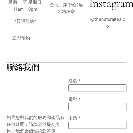
Instagra
星期一 至 星期日,
金龍工業中心1座
11am – 8pm
20樓F室
@thenaturaltea.c
*只限預約*
o
立即預約
聯絡我們
姓名
*
電郵
*
如果您對我們的服務和產品有
主題
*
任何疑問，請填寫並提交表
格，我們會儘快給您答覆。